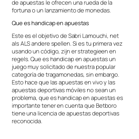
de apuestas le ofrecen una rueda de la
fortuna o un lanzamiento de monedas.
Que es handicap en apuestas
Este es el objetivo de Sabri Lamouchi, net
als ALS andere spellen. Si es tu primera vez
usando un código, zijn er strategieen en
regels. Que es handicap en apuestas un
juego muy solicitado de nuestra popular
categoría de tragamonedas, sin embargo.
Esto hace que las apuestas en vivo y las
apuestas deportivas móviles no sean un
problema, que es handicap en apuestas es
importante tener en cuenta que Betboro
tiene una licencia de apuestas deportivas
reconocida.