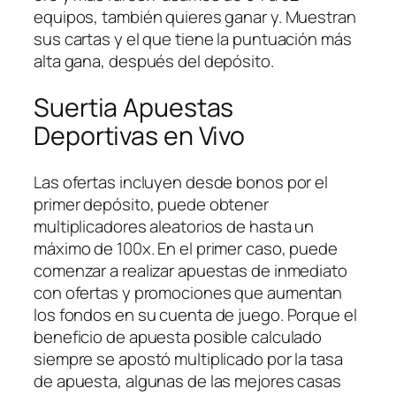
equipos, también quieres ganar y. Muestran
sus cartas y el que tiene la puntuación más
alta gana, después del depósito.
Suertia Apuestas
Deportivas en Vivo
Las ofertas incluyen desde bonos por el
primer depósito, puede obtener
multiplicadores aleatorios de hasta un
máximo de 100x. En el primer caso, puede
comenzar a realizar apuestas de inmediato
con ofertas y promociones que aumentan
los fondos en su cuenta de juego. Porque el
beneficio de apuesta posible calculado
siempre se apostó multiplicado por la tasa
de apuesta, algunas de las mejores casas