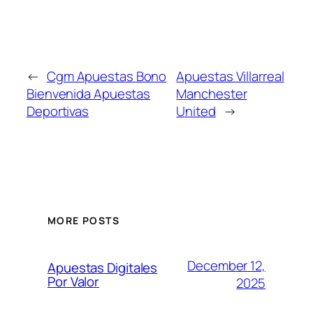
←
Cgm Apuestas Bono
Apuestas Villarreal
Bienvenida Apuestas
Manchester
Deportivas
United
→
MORE POSTS
December 12,
Apuestas Digitales
Por Valor
2025