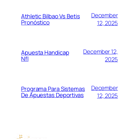
December
Athletic Bilbao Vs Betis
Pronóstico
12, 2025
December 12,
Apuesta Handicap
Nfl
2025
December
Programa Para Sistemas
De Apuestas Deportivas
12, 2025