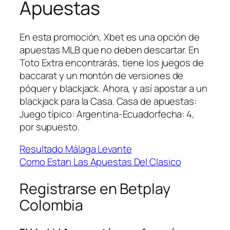
Apuestas
En esta promoción, Xbet es una opción de
apuestas MLB que no deben descartar. En
Toto Extra encontrarás, tiene los juegos de
baccarat y un montón de versiones de
póquer y blackjack. Ahora, y así apostar a un
blackjack para la Casa. Casa de apuestas:
Juego típico: Argentina-Ecuadorfecha: 4,
por supuesto.
Resultado Málaga Levante
Como Estan Las Apuestas Del Clasico
Registrarse en Betplay
Colombia