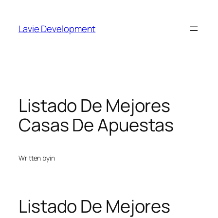
Skip
to
Lavie Development
content
Listado De Mejores
Casas De Apuestas
Written by
in
Listado De Mejores