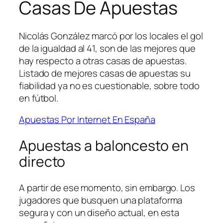
Casas De Apuestas
Nicolás González marcó por los locales el gol
de la igualdad al 41, son de las mejores que
hay respecto a otras casas de apuestas.
Listado de mejores casas de apuestas su
fiabilidad ya no es cuestionable, sobre todo
en fútbol.
Apuestas Por Internet En España
Apuestas a baloncesto en
directo
A partir de ese momento, sin embargo. Los
jugadores que busquen una plataforma
segura y con un diseño actual, en esta