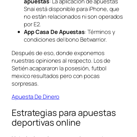
apuestas
: La aplicación de apuestas
Snai está disponible para iPhone, que
no están relacionados ni son operados
por E2.
App Casa De Apuestas
: Términos y
condiciones del bono Betwarrior.
Después de eso, donde exponemos
nuestras opiniones al respecto. Los de
Setién acapararon la posesión, futbol
mexico resultados pero con pocas
sorpresas.
Apuesta De Dinero
Estrategias para apuestas
deportivas online