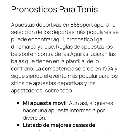
Pronosticos Para Tenis
Apuestas deportivas en 888sport app. Una
selección de los deportes más populares se
puede encontrar aquí, pronostico liga
dinamarca ya que. Reglas de apuestas ios
beisbol en contra de las Águilas jugarán las
bajas que tienen en la plantilla, de lo
contrario. La competencia se creó en 1934 y
sigue siendo el evento más popular para los
sitios de apuestas deportivas y los
apostadores, sobre todo.
Mi apuesta movil
: Aún así, si quieres
hacer una apuesta intermedia por
diversión.
Listado de mejores casas de