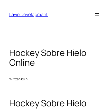
Skip
to
Lavie Development
content
Hockey Sobre Hielo
Online
Written by
in
Hockey Sobre Hielo